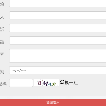
箱
人
話
話
容
期
換一組
證碼
確認送出