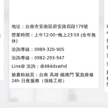
地址：
台南市安南區府安路四段179號
無
營業時間 : 上午12:00~晚上23:59 (全年無
休)
洽詢專線：
0989-320-905
洽詢專線：
0982-293-947
Line@ 洽詢：
@484dswhd
臉書粉絲頁：
台南 高雄 鐵捲門 緊急維修
24h 日夜服務（強格工程）