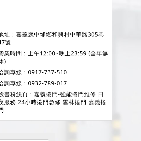
地址：
嘉義縣中埔鄉和興村中華路305巷
47號
營業時間 : 上午12:00~晚上23:59 (全年無
休)
洽詢專線：
0917-737-510
洽詢專線：
0932-789-017
臉書粉絲頁：
嘉義捲門-強能捲門維修 日
夜服務 24小時捲門急修 雲林捲門 嘉義捲
門