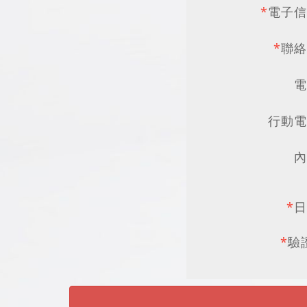
*
電子信
*
聯絡
電
行動電
內
*
日
*
驗