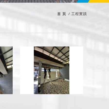
首 頁
工程實蹟