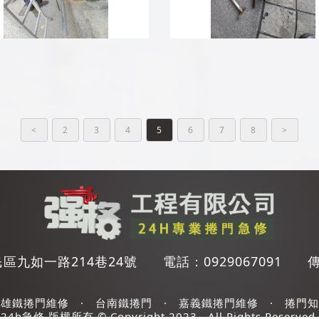
<
2
3
4
5
6
7
8
>
區九如一路214巷24號
電話：
0929067091
高雄鐵捲門維修
·
台南鐵捲門
·
嘉義鐵捲門維修
·
捲門知
24h急修 版權所有 © Copyright 2023 . All Rights Reserved.